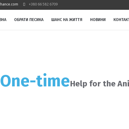
chance.com
+380 66 582 6709
ВНА
ОБРАТИ ПЕСИКА
ШАНС НА ЖИТТЯ
НОВИНИ
КОНТАК
 One-time
Help for the An