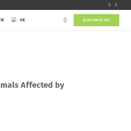
UK
ТИ
ДОПОМОГТИ!
imals Affected by